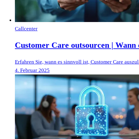
Callcenter
Customer Care outsourcen | Wann e
Erfahren Sie, wann es sinnvoll ist, Customer Care auszu
4. Februar 2025