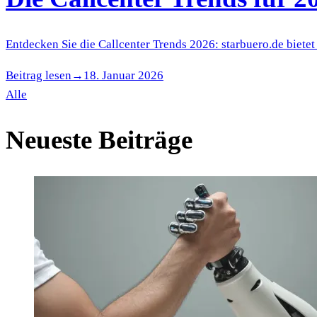
Entdecken Sie die Callcenter Trends 2026: starbuero.de biet
Beitrag lesen
→
18. Januar 2026
Alle
Neueste Beiträge