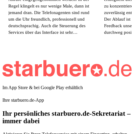
Regel klingelt es nur wenige Male, dann ist
zu konzentrier
jemand dran. Die Telefonagenten sind rund
zuverlässig en
um die Uhr freundlich, professionell und
Der Ablauf ist 
deutschsprachig. Auch die Steuerung des
Feedback unser
Services über das Interface ist sehr
durchweg positi
komfortabel und gut durchdacht. Besonders
und können Sta
hilfreich finde ich die FAQ Funktion, über
weiterempfehle
die wir wichtige Fragen und Abläufe vorab
hinterlegen können. Dadurch können wir
inzwischen sogar Teile unseres Geschäfts,
insbesondere den Bereich Buchungen,
zuverlässig über Starbüro abbilden. Und das
24 Stunden am Tag, 365 Tage im Jahr. Für
Im App Store & bei Google Play erhältlich
uns ist das eine enorme Entlastung. Starbüro
hält uns den Rücken frei und ermöglicht
Ihre starbuero.de-App
unseren Kunden einen Service, den wir mit
unserem eigenen Personal in dieser Form
Ihr persönliches starbuero.de-Sekretariat –
nicht abdecken könnten. Und das alles zu
immer dabei
einem fairen monatlichen Preis im
zweistelligen Bereich. Aus meiner Sicht