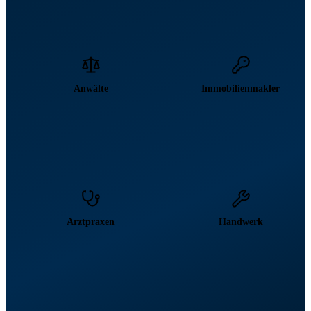
Anwälte
Immobilienmakler
Arztpraxen
Handwerk