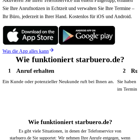
Aktivieren Sie Ihren Telefonservice mit einem Fingertipp, erhalten
absolut empfehlenswert.
Sie Ihre Anrufnotizen in Echtzeit und verwalten Sie Ihre Termine –
Ihr Büro, jederzeit in Ihrer Hand. Kostenlos für iOS und Android.
Was die App alles kann
Wie funktioniert starbuero.de?
Anruf erhalten
Ruf
1
2
Ein Kunde oder potenzieller Neukunde ruft bei Ihnen an.
Sie haben k
im Termin o
Wie funktioniert starbuero.de?
Es gibt viele Situationen, in denen der Telefonservice von
starbuero.de Sie supportet: Wir nehmen Ihre Anrufe entgegen, wenn