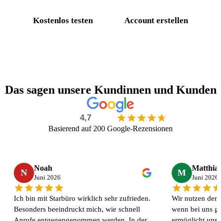
Kostenlos testen
Account erstellen
Das sagen unsere Kundinnen und Kunden
4,7
Basierend auf 200 Google-Rezensionen
Noah
Matthia
N
M
Juni 2026
Juni 2026
Ich bin mit Starbüro wirklich sehr zufrieden.
Wir nutzen den 
Besonders beeindruckt mich, wie schnell
wenn bei uns ge
Anrufe entgegengenommen werden. In der
ermöglicht uns,