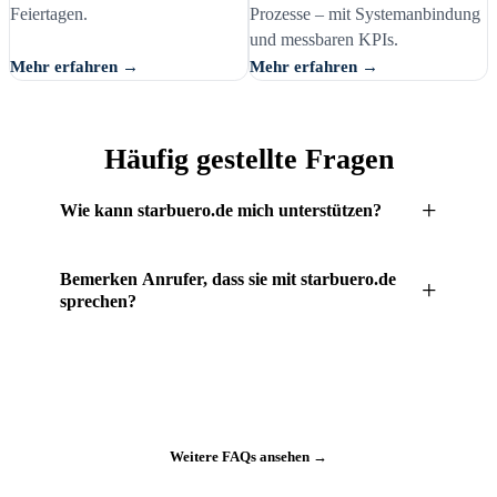
Feiertagen.
Prozesse – mit Systemanbindung
und messbaren KPIs.
Mehr erfahren →
Mehr erfahren →
Häufig gestellte Fragen
+
Wie kann starbuero.de mich unterstützen?
starbuero.de unterstützt Sie bei vielen täglichen Büro-
Bemerken Anrufer, dass sie mit starbuero.de
+
Aufgaben, wie z. B.:
sprechen?
Nein, für Anrufer ist dies nicht ersichtlich. Es entsteht der
100 % Erreichbarkeit sichern:
Seien Sie für all Ihre
Eindruck, als sprächen Anrufer direkt mit Ihrem Büro.
Anrufer zu jeder Zeit telefonisch erreichbar
FAQ-Listen:
Hinterlegen Sie wichtige Informationen
für Ihre Anrufer
Weitere FAQs ansehen →
Anbindung Ihrer Terminkalender:
Wir übertragen