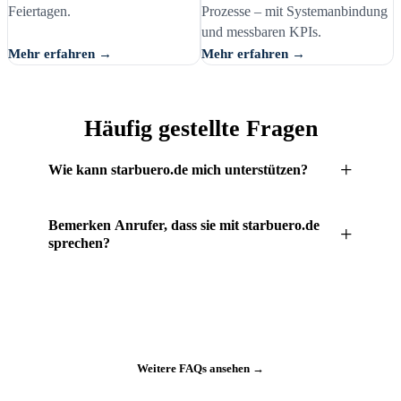
Feiertagen.
Prozesse – mit Systemanbindung
und messbaren KPIs.
Mehr erfahren →
Mehr erfahren →
Häufig gestellte Fragen
+
Wie kann starbuero.de mich unterstützen?
starbuero.de unterstützt Sie bei vielen täglichen Büro-
Bemerken Anrufer, dass sie mit starbuero.de
+
Aufgaben, wie z. B.:
sprechen?
Nein, für Anrufer ist dies nicht ersichtlich. Es entsteht der
100 % Erreichbarkeit sichern:
Seien Sie für all Ihre
Eindruck, als sprächen Anrufer direkt mit Ihrem Büro.
Anrufer zu jeder Zeit telefonisch erreichbar
FAQ-Listen:
Hinterlegen Sie wichtige Informationen
für Ihre Anrufer
Weitere FAQs ansehen →
Anbindung Ihrer Terminkalender:
Wir übertragen