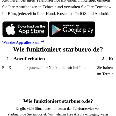
Aktivieren Sie Ihren Telefonservice mit einem Fingertipp, erhalten
absolut empfehlenswert.
Sie Ihre Anrufnotizen in Echtzeit und verwalten Sie Ihre Termine –
Ihr Büro, jederzeit in Ihrer Hand. Kostenlos für iOS und Android.
Was die App alles kann
Wie funktioniert starbuero.de?
Anruf erhalten
Ruf
1
2
Ein Kunde oder potenzieller Neukunde ruft bei Ihnen an.
Sie haben k
im Termin o
Wie funktioniert starbuero.de?
Es gibt viele Situationen, in denen der Telefonservice von
starbuero.de Sie supportet: Wir nehmen Ihre Anrufe entgegen, wenn