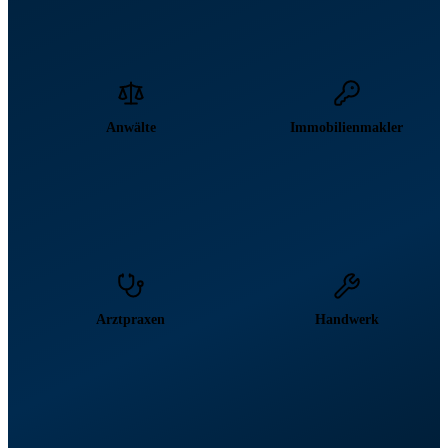
Anwälte
Immobilienmakler
Arztpraxen
Handwerk