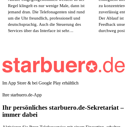
Regel klingelt es nur wenige Male, dann ist
zu konzentrier
jemand dran. Die Telefonagenten sind rund
zuverlässig en
um die Uhr freundlich, professionell und
Der Ablauf ist 
deutschsprachig. Auch die Steuerung des
Feedback unser
Services über das Interface ist sehr
durchweg positi
komfortabel und gut durchdacht. Besonders
und können Sta
hilfreich finde ich die FAQ Funktion, über
weiterempfehle
die wir wichtige Fragen und Abläufe vorab
hinterlegen können. Dadurch können wir
inzwischen sogar Teile unseres Geschäfts,
insbesondere den Bereich Buchungen,
zuverlässig über Starbüro abbilden. Und das
24 Stunden am Tag, 365 Tage im Jahr. Für
Im App Store & bei Google Play erhältlich
uns ist das eine enorme Entlastung. Starbüro
hält uns den Rücken frei und ermöglicht
Ihre starbuero.de-App
unseren Kunden einen Service, den wir mit
unserem eigenen Personal in dieser Form
Ihr persönliches starbuero.de-Sekretariat –
nicht abdecken könnten. Und das alles zu
immer dabei
einem fairen monatlichen Preis im
zweistelligen Bereich. Aus meiner Sicht