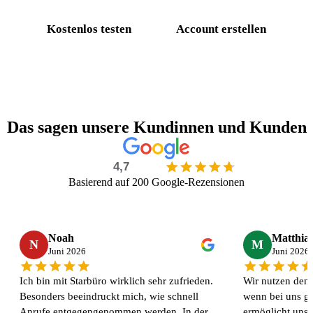
Kostenlos testen
Account erstellen
Das sagen unsere Kundinnen und Kunden
4,7
Basierend auf 200 Google-Rezensionen
Noah
Matthia
N
M
Juni 2026
Juni 2026
Ich bin mit Starbüro wirklich sehr zufrieden.
Wir nutzen den 
Besonders beeindruckt mich, wie schnell
wenn bei uns ge
Anrufe entgegengenommen werden. In der
ermöglicht uns,